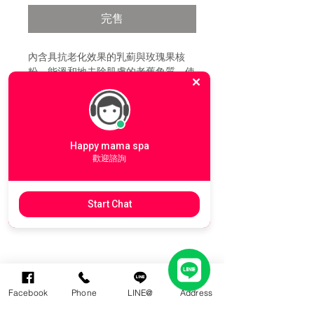
完售
內含具抗老化效果的乳薊與玫瑰果核
粉，能溫和地去除肌膚的老舊角質，使
肌膚恢復光滑與明亮的光澤，非常適合
用於一般或缺水的膚質。
容量:100g。
Happy mama spa
歡迎諮詢
使用說明
清潔後，將全臉打濕後，取出適量，避
Start Chat
主要成份
開眼周，以劃圈的方式輕輕按摩全臉，
再以溫水洗淨。
玫瑰、玫瑰果核粉、乳薊等，全成份如
下：
Aqua, Zea mays (Corn) starch,
Glycine soja (Soya) oil, Glycerin,
Facebook
Phone
LINE@
Address
CONCACT
Rosa centifolia (Rose) flower