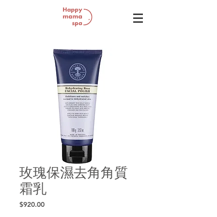
玫瑰保濕去⾓角質
霜乳
Price
$920.00